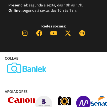
Presencial:
segund
a à sexta, das 10h às 17h.
Online:
segunda à sexta, das 10h às 18h.
Redes sociais:
COLLAB
APOIADORES