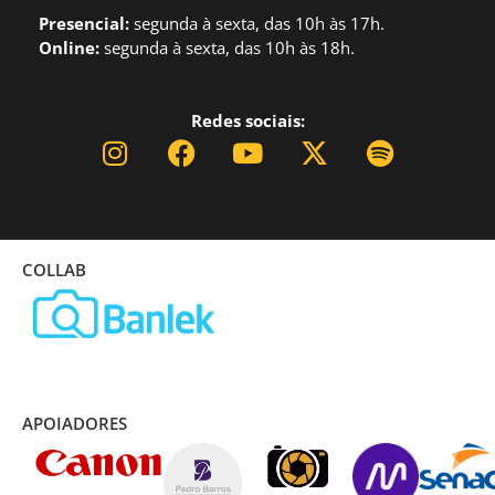
Presencial:
segund
a à sexta, das 10h às 17h.
Online:
segunda à sexta, das 10h às 18h.
Redes sociais:
COLLAB
APOIADORES