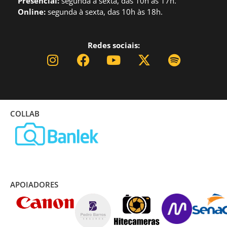
Presencial:
segund
a à sexta, das 10h às 17h.
Online:
segunda à sexta, das 10h às 18h.
Redes sociais:
COLLAB
APOIADORES