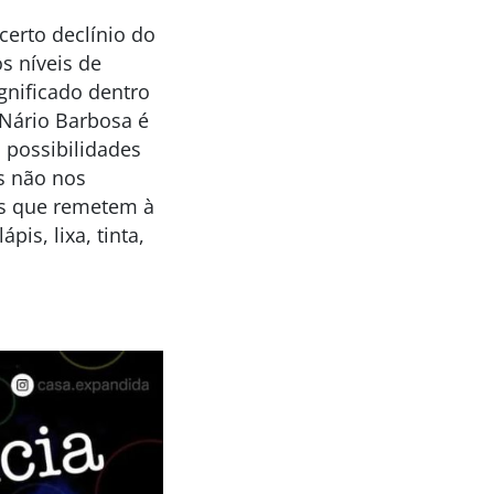
erto declínio do
s níveis de
gnificado dentro
 Nário Barbosa é
 possibilidades
os não nos
cas que remetem à
is, lixa, tinta,