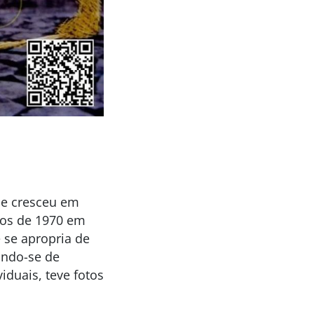
nde cresceu em
nos de 1970 em
 se apropria de
ando-se de
viduais, teve fotos