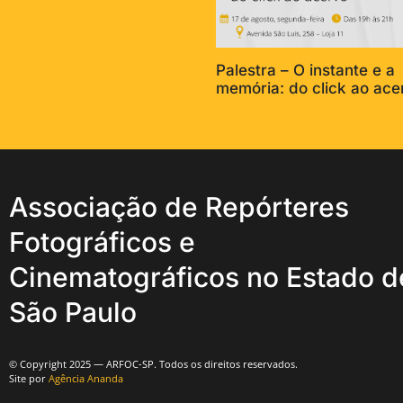
Palestra – O instante e a
memória: do click ao ace
Associação de Repórteres
Fotográficos e
Cinematográficos no Estado d
São Paulo
© Copyright 2025 — ARFOC-SP. Todos os direitos reservados.
Site por
Agência Ananda