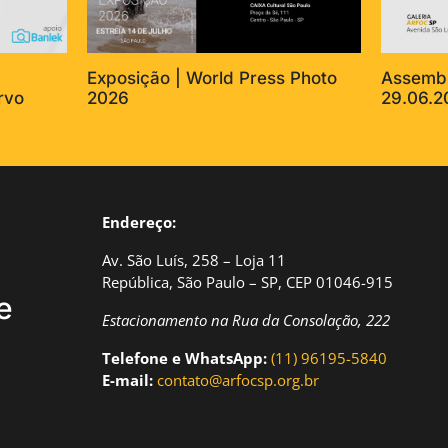
Exposição | World Press Photo
Assembl
rvo
2026
29.06.2
Endereço:
Av. São Luís, 258 – Loja 11
República, São Paulo – SP, CEP 01046-915
e
Estacionamento na Rua da Consolação, 222
Telefone e WhatsApp:
(11) 96195-5840
E-mail:
contato@arfocsp.org.br