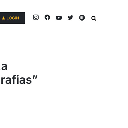
LOGIN
za
rafias”