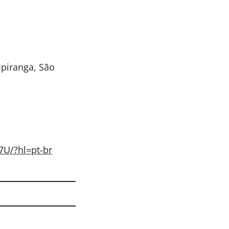
Ipiranga, São
U/?hl=pt-br