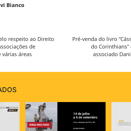
vi Bianco
o respeito ao Direito
Pré-venda do livro “Cás
associações de
do Corinthians”
 várias áreas
associado Danie
ADOS