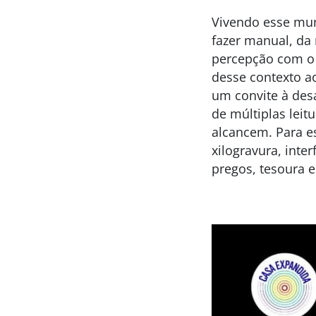
Vivendo esse mun
fazer manual, da
percepção com o 
desse contexto ao
um convite à des
de múltiplas leit
alcancem. Para es
xilogravura, inte
pregos, tesoura 