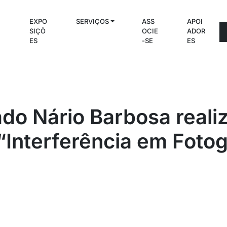
EXPO
SERVIÇOS
ASS
APOI
C
SIÇÕ
OCIE
ADOR
S
ES
-SE
ES
do Nário Barbosa reali
 “Interferência em Fotog