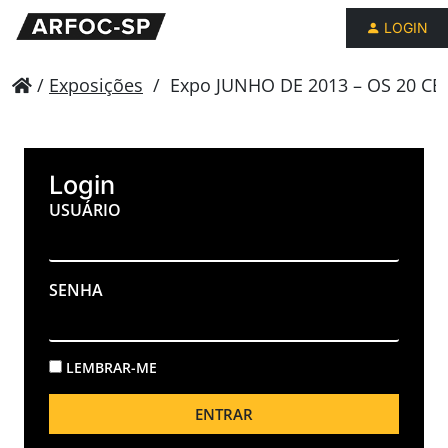
LOGIN
/
Exposições
/
Expo JUNHO DE 2013 – OS 20 
Login
USUÁRIO
SENHA
LEMBRAR-ME
ENTRAR