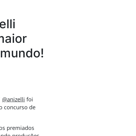
lli
maior
o mundo!
i
@anizelli
foi
do concurso de
 os premiados
acando produções