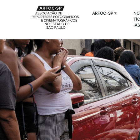
ARFOC-SP
NO
TÍ
IA