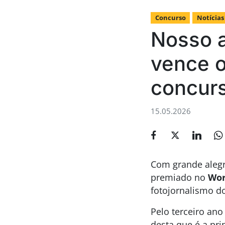
Concurso
Notícias
Nosso a
vence o
concurs
15.05.2026
Com grande alegr
premiado no
Wor
fotojornalismo 
Pelo terceiro an
desta que é a pri