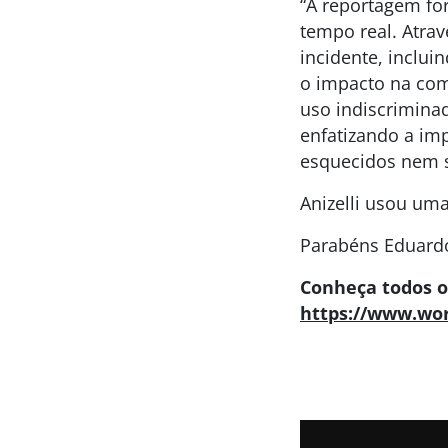
“A reportagem fo
tempo real. Atra
incidente, inclui
o impacto na com
uso indiscrimina
enfatizando a im
esquecidos nem s
Anizelli usou um
Parabéns Eduardo 
Conheça todos o
https://www.wor