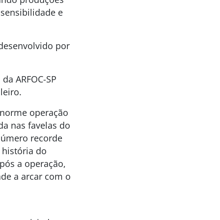
sensibilidade e
 desenvolvido por
o da ARFOC-SP
leiro.
 enorme operação
da nas favelas do
número recorde
 história do
Após a operação,
de a arcar com o