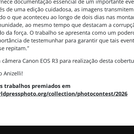
rnece documentação essencial de um importante eve
vés de uma edição cuidadosa, as imagens transmite
ndo o que aconteceu ao longo de dois dias nas montan
unidade, ao mesmo tempo que destacam a corrupção
do da força. O trabalho se apresenta como um podero
portância de testemunhar para garantir que tais eve
e repitam.”
a câmera Canon EOS R3 para realização desta cobertu
Anizelli!
s trabalhos premiados em
ldpressphoto.org/collection/photocontest/2026