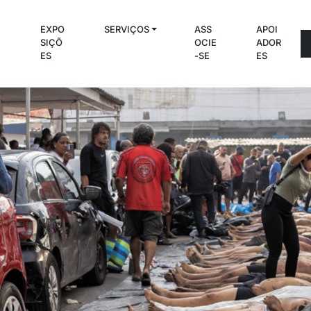
EXPO
SERVIÇOS
ASS
APOI
C
SIÇÕ
OCIE
ADOR
S
ES
-SE
ES