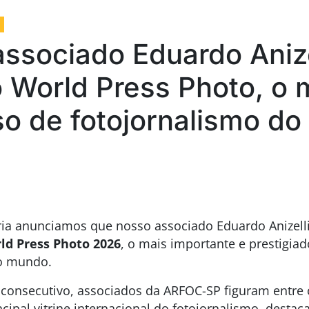
ssociado Eduardo Anize
 World Press Photo, o 
o de fotojornalismo d
ia anunciamos que nosso associado Eduardo Anizell
ld Press Photo 2026
, o mais importante e prestigia
do mundo.
o consecutivo, associados da ARFOC-SP figuram entre
ncipal vitrine internacional do fotojornalismo, dest