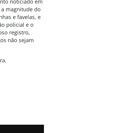
nto noticiado em
m a magnitude do
has e favelas, e
 policial e o
so registro,
ntos não sejam
ra.