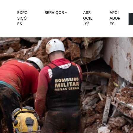
EXPO
SERVIÇOS
ASS
APOI
C
SIÇÕ
OCIE
ADOR
S
ES
-SE
ES