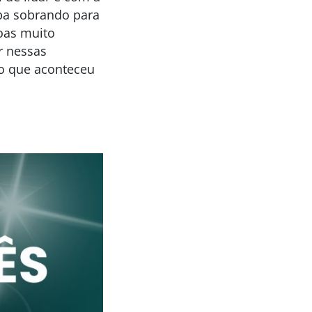
aba sobrando para
oas muito
r nessas
 o que aconteceu