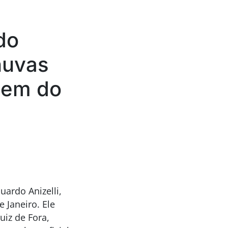
do
huvas
agem do
ardo Anizelli,
 Janeiro. Ele
iz de Fora,