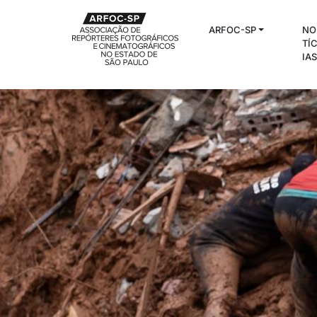
ARFOC-SP
NO
TÍ
IA