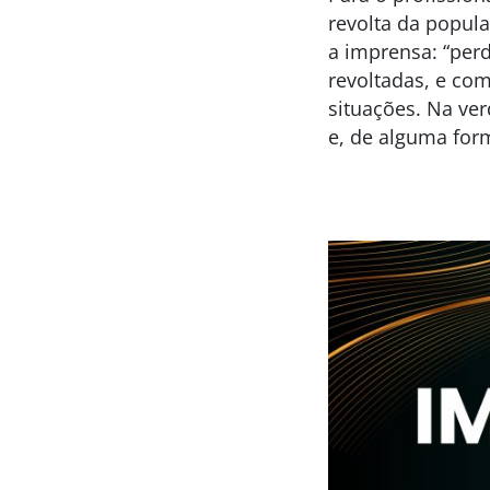
revolta da popul
a imprensa: “per
revoltadas, e co
situações. Na ve
e, de alguma form