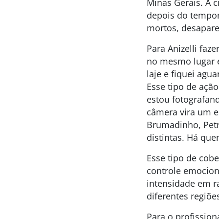
Minas Gerais. A c
depois do tempo
mortos, desapare
Para Anizelli faze
no mesmo lugar 
laje e fiquei ag
Esse tipo de açã
estou fotografand
câmera vira um es
Brumadinho, Petró
distintas. Há qu
Esse tipo de cobe
controle emocion
intensidade em r
diferentes regiõ
Para o profission