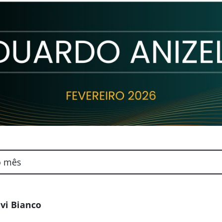
o mês
vi Bianco