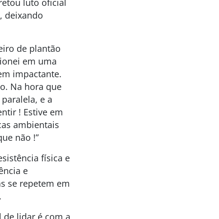
tou luto oficial
, deixando
teiro de plantão
cionei em uma
bem impactante.
o. Na hora que
paralela, e a
tir ! Estive em
icas ambientais
ue não !”
sistência física e
ência e
ias se repetem em
.
l de lidar é com a