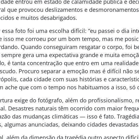
idade entrou em estado de calamidade pública e decre
ral que provocou deslizamentos e desmoronamentos
cidos e muitos desabrigados.
r essa foto foi uma escolha difícil: “eu passei o dia in
e isso me corroeu por um bom tempo, mas me posi
uardando. Quando conseguiram resgatar o corpo, foi 
o sempre gera uma expectativa grande e muita emoçã
o, é tanta concentração que entro em uma realidade 
cudo. Procuro separar a emoção mas é difícil não sen
polis, cada cidade com suas histórias e característ
em ache que com o tempo nos habituamos a isso, só q
rtura exige do fotógrafo, além do profissionalismo, re
al. Desastres naturais têm ocorrido com maior frequ
azão das mudanças climáticas — isso é fato. Tragéd
es, algumas anunciadas, deixando cidades devastadas
al, além da dimensão da tragédia outro aspecto difíci