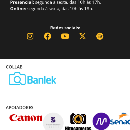
Presencial:
segund
a à sexta, das 10h às 17h.
Online:
segunda à sexta, das 10h às 18h.
Redes sociais:
COLLAB
APOIADORES