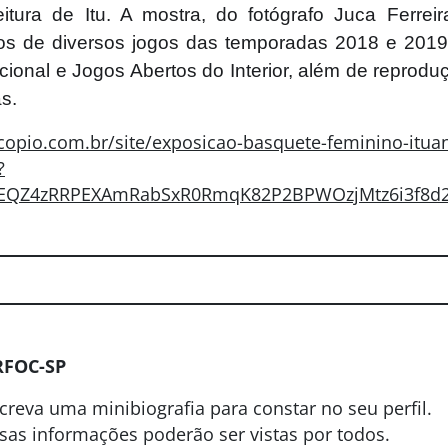
itura de Itu. A mostra, do fotógrafo Juca Ferrei
os de diversos jogos das temporadas 2018 e 20
acional e Jogos Abertos do Interior, além de repro
s.
scopio.com.br/site/exposicao-basquete-feminino-itua
?
IeEQZ4zRRPEXAmRabSxR0RmqK82P2BPWOzjMtz6i3f8d
RFOC-SP
creva uma minibiografia para constar no seu perfil.
sas informações poderão ser vistas por todos.