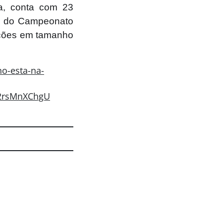
ra, conta com 23
19 do Campeonato
duções em tamanho
no-esta-na-
2rsMnXChgU