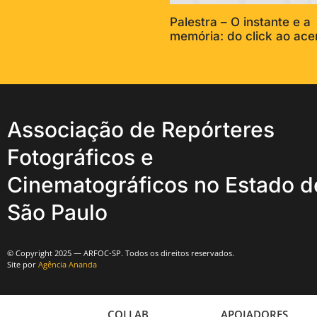
Palestra – O instante e a
memória: do click ao ace
Associação de Repórteres
Fotográficos e
Cinematográficos no Estado d
São Paulo
© Copyright 2025 — ARFOC-SP. Todos os direitos reservados.
Site por
Agência Ananda
COLLAB
APOIADORES