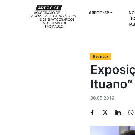
ARFOC-SP
NO
TÍ
IA
Eventos
Exposi
Ituano”
30.05.2019