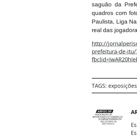
saguão da Prefe
quadros com fot
Paulista, Liga N
real das jogadora
http://jornalperi
prefeitura-de-itu/
fbclid=IwAR20h
TAGS:
exposições
A
Es
Es