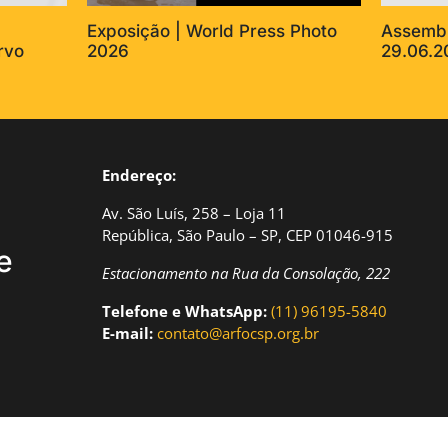
Exposição | World Press Photo
Assembl
rvo
2026
29.06.2
Endereço:
Av. São Luís, 258 – Loja 11
República, São Paulo – SP, CEP 01046-915
e
Estacionamento na Rua da Consolação, 222
Telefone e WhatsApp:
(11) 96195-5840
E-mail:
contato@arfocsp.org.br