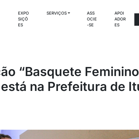
EXPO
SERVIÇOS
ASS
APOI
C
SIÇÕ
OCIE
ADOR
S
ES
-SE
ES
ção “Basquete Feminino
 está na Prefeitura de It