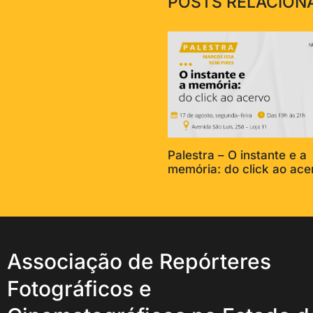
POSTS RELACION
Palestra – O instante e a
memória: do click ao ace
Associação de Repórteres
Fotográficos e