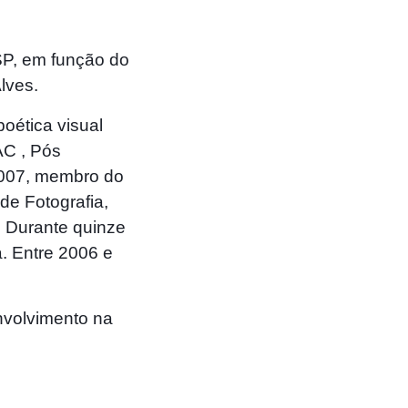
SP, em função do
lves.
oética visual
AC , Pós
2007, membro do
de Fotografia,
, Durante quinze
a. Entre 2006 e
nvolvimento na