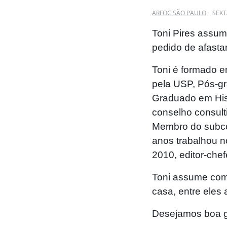
ARFOC SÃO PAULO
· SEXT
Toni Pires assum
pedido de afasta
Toni é formado e
pela USP, Pós-gr
Graduado em His
conselho consult
Membro do subcom
anos trabalhou no
2010, editor-chef
Toni assume com
casa, entre eles 
Desejamos boa ge