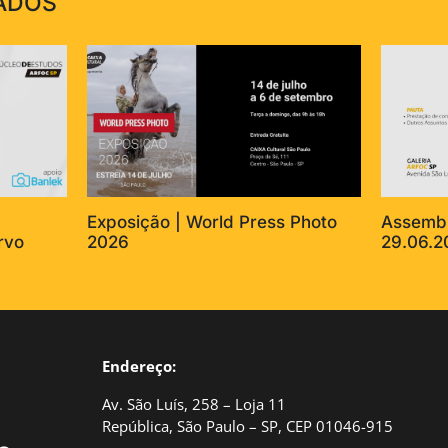
ADOS
Exposição | World Press Photo
Assembl
rvo
2026
29.06.2
Endereço:
Av. São Luís, 258 – Loja 11
República, São Paulo – SP, CEP 01046-915