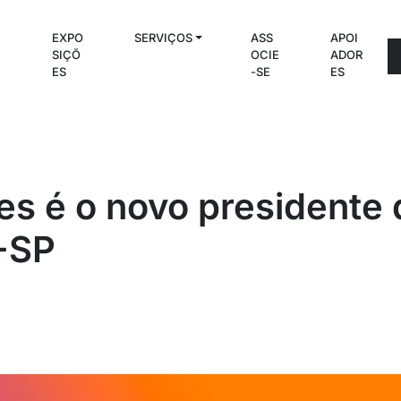
EXPO
SERVIÇOS
ASS
APOI
C
SIÇÕ
OCIE
ADOR
S
ES
-SE
ES
res é o novo presidente 
-SP