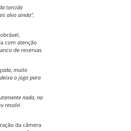
da torcida
ais alvo ainda”
,
dobrável,
ada com atenção
anco de reservas
çada, muito
 deixa o jogo para
lutamente nada, na
u resolvi
uração da câmera