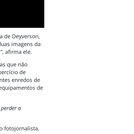
da de Deyverson,
 duas imagens da
”
, afirma ele.
sas que não
ercício de
entes enredos de
s equipamentos de
 perder a
 fotojornalista,