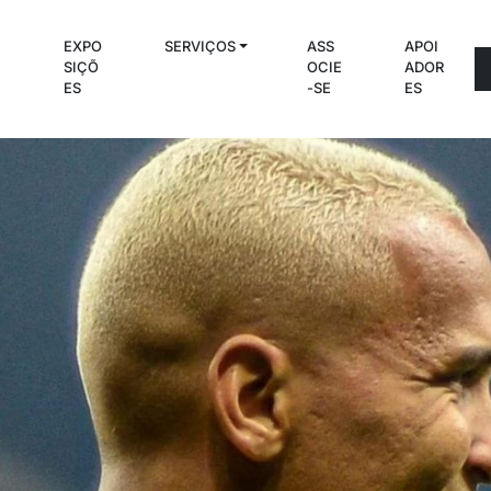
EXPO
SERVIÇOS
ASS
APOI
C
SIÇÕ
OCIE
ADOR
S
ES
-SE
ES