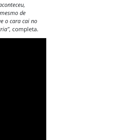
aconteceu,
o mesmo de
 o cara cai no
ria”
, completa.