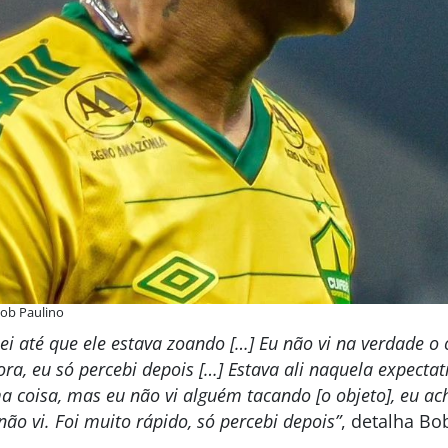
Bob Paulino
hei até que ele estava zoando […] Eu não vi na verdade o
hora, eu só percebi depois […] Estava ali naquela expectat
 coisa, mas eu não vi alguém tacando [o objeto], eu ac
ão vi. Foi muito rápido, só percebi depois”
, detalha Bo