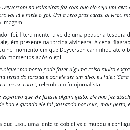
do Deyverson] no Palmeiras faz com que ele seja um alvo 
ara vai lá e mete o gol. Um a zero pros caras, aí virou m
da imagem.
ador foi, literalmente, alvo de uma pequena tesoura 
alguém presente na torcida alvinegra. A cena, flagr
ceu no momento em que Deyverson caminhou até o b
uído momentos após o gol.
qualquer momento pode fazer alguma coisa muito engra
ma tenso da torcida e por ele ser um alvo, eu falei: ‘Cara
car nesse cara'”
, relembra o fotojornalista.
 esperava que ele fizesse algum gesto. Ele não fez abso
de boa e quando ele foi passando por mim, mais perto, e
a que usou uma lente teleobjetiva e mudou a config