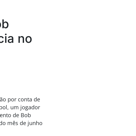
ob
cia no
ão por conta de
bol, um jogador
tento de Bob
 do mês de junho