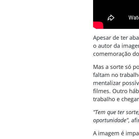
Apesar de ter ab
o autor da image
comemoração do 
Mas a sorte só p
faltam no trabalh
mentalizar possí
filmes. Outro há
trabalho e chegar
“Tem que ter sorte
oportunidade”
, af
A imagem é impact