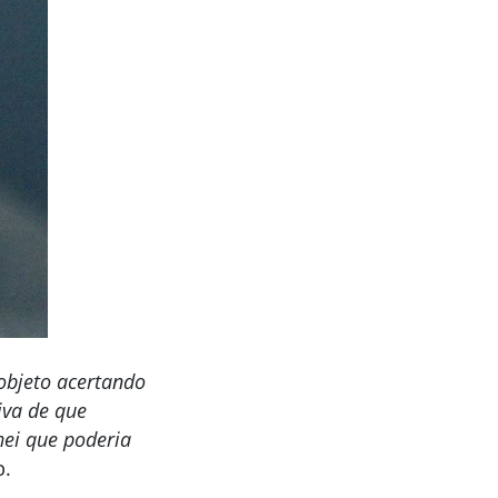
 objeto acertando
iva de que
hei que poderia
b.