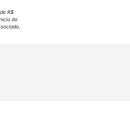
 de R$
nício do
ssociado.